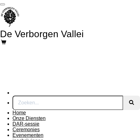
Ga
direct
naar
de
hoofdinhoud
De Verborgen Vallei
Home
Onze Diensten
DAR-sessie
Ceremonies
Evenementen