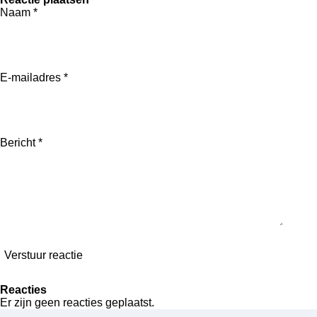
l
e
a
l
Naam *
e
l
r
e
n
e
n
E-mailadres *
Bericht *
Verstuur reactie
Reacties
Er zijn geen reacties geplaatst.