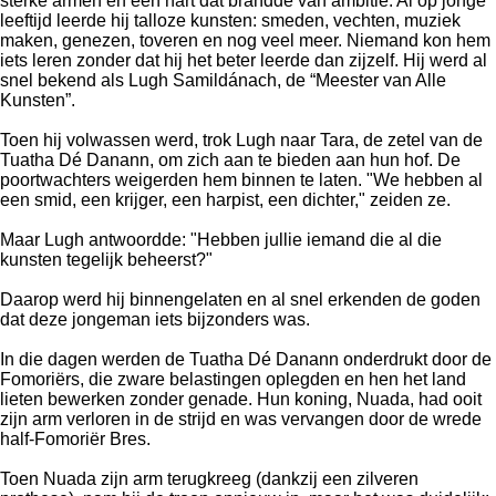
sterke armen en een hart dat brandde van ambitie. Al op jonge
leeftijd leerde hij talloze kunsten: smeden, vechten, muziek
maken, genezen, toveren en nog veel meer. Niemand kon hem
iets leren zonder dat hij het beter leerde dan zijzelf. Hij werd al
snel bekend als Lugh Samildánach, de “Meester van Alle
Kunsten”.
Toen hij volwassen werd, trok Lugh naar Tara, de zetel van de
Tuatha Dé Danann, om zich aan te bieden aan hun hof. De
poortwachters weigerden hem binnen te laten. "We hebben al
een smid, een krijger, een harpist, een dichter," zeiden ze.
Maar Lugh antwoordde: "Hebben jullie iemand die al die
kunsten tegelijk beheerst?"
Daarop werd hij binnengelaten en al snel erkenden de goden
dat deze jongeman iets bijzonders was.
In die dagen werden de Tuatha Dé Danann onderdrukt door de
Fomoriërs, die zware belastingen oplegden en hen het land
lieten bewerken zonder genade. Hun koning, Nuada, had ooit
zijn arm verloren in de strijd en was vervangen door de wrede
half-Fomoriër Bres.
Toen Nuada zijn arm terugkreeg (dankzij een zilveren