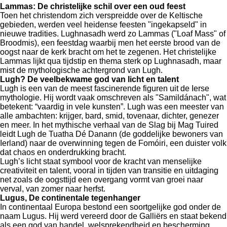
Lammas: De christelijke schil over een oud feest
Toen het christendom zich verspreidde over de Keltische
gebieden, werden veel heidense feesten "ingekapseld" in
nieuwe tradities. Lughnasadh werd zo Lammas ("Loaf Mass" of
Broodmis), een feestdag waarbij men het eerste brood van de
oogst naar de kerk bracht om het te zegenen. Het christelijke
Lammas lijkt qua tijdstip en thema sterk op Lughnasadh, maar
mist de mythologische achtergrond van Lugh.
Lugh? De veelbekwame god van licht en talent
Lugh is een van de meest fascinerende figuren uit de Ierse
mythologie. Hij wordt vaak omschreven als "Samildánach", wat
betekent: “vaardig in vele kunsten”. Lugh was een meester van
alle ambachten: krijger, bard, smid, tovenaar, dichter, genezer
en meer. In het mythische verhaal van de Slag bij Mag Tuired
leidt Lugh de Tuatha Dé Danann (de goddelijke bewoners van
Ierland) naar de overwinning tegen de Fomóiri, een duister volk
dat chaos en onderdrukking bracht.
Lugh’s licht staat symbool voor de kracht van menselijke
creativiteit en talent, vooral in tijden van transitie en uitdaging
net zoals de oogsttijd een overgang vormt van groei naar
verval, van zomer naar herfst.
Lugus, De continentale tegenhanger
In continentaal Europa bestond een soortgelijke god onder de
naam Lugus. Hij werd vereerd door de Galliërs en staat bekend
als een god van handel, welsprekendheid en bescherming.