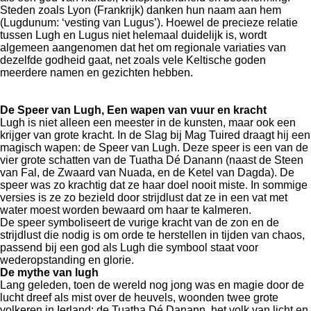
Steden zoals Lyon (Frankrijk) danken hun naam aan hem
(Lugdunum: ‘vesting van Lugus’). Hoewel de precieze relatie
tussen Lugh en Lugus niet helemaal duidelijk is, wordt
algemeen aangenomen dat het om regionale variaties van
dezelfde godheid gaat, net zoals vele Keltische goden
meerdere namen en gezichten hebben.
De Speer van Lugh, Een wapen van vuur en kracht
Lugh is niet alleen een meester in de kunsten, maar ook een
krijger van grote kracht. In de Slag bij Mag Tuired draagt hij een
magisch wapen: de Speer van Lugh. Deze speer is een van de
vier grote schatten van de Tuatha Dé Danann (naast de Steen
van Fal, de Zwaard van Nuada, en de Ketel van Dagda). De
speer was zo krachtig dat ze haar doel nooit miste. In sommige
versies is ze zo bezield door strijdlust dat ze in een vat met
water moest worden bewaard om haar te kalmeren.
De speer symboliseert de vurige kracht van de zon en de
strijdlust die nodig is om orde te herstellen in tijden van chaos,
passend bij een god als Lugh die symbool staat voor
wederopstanding en glorie.
De mythe van lugh
Lang geleden, toen de wereld nog jong was en magie door de
lucht dreef als mist over de heuvels, woonden twee grote
volkeren in Ierland: de Tuatha Dé Danann, het volk van licht en