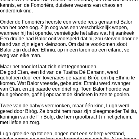
kennis, en de Fomoriërs, duistere wezens van chaos en
onderdrukking.
Onder de Fomoriërs heerste een wrede reus genaamd Balor
van het boze oog. Zijn oog was een verschrikkelijk wapen,
wanneer hij het opende, vernietigde het alles wat hij aankeek.
Een druïde had Balor ooit voorspeld dat hij zou sterven door de
hand van zijn eigen kleinzoon. Om dat te voorkomen sloot
Balor zijn dochter, Ethniu, op in een toren op een eiland, ver
weg van elke man.
Maar het noodlot laat zich niet tegenhouden.
De god Cian, een lid van de Tuatha Dé Danann, werd
geholpen door een tovenares genaamd Biróg om bij Ethniu te
komen. Wat Balor vreesde, gebeurde: Ethniu werd zwanger
van Cian, en zij baarde een drieling. Toen Balor hoorde van
hun geboorte, gaf hij opdracht de kinderen in zee te gooien.
Twee van de baby's verdronken, maar één kind, Lugh werd
gered door Biróg. Ze bracht hem naar zijn pleegmoeder Tailtiu,
koningin van de Fir Bolg, die hem grootbracht in het geheim,
met liefde en zorg.
Lugh groeide op tot een jongen met een scherp verstand,