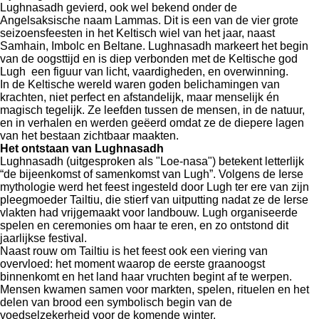
Lughnasadh gevierd, ook wel bekend onder de
Angelsaksische naam Lammas. Dit is een van de vier grote
seizoensfeesten in het Keltisch wiel van het jaar, naast
Samhain, Imbolc en Beltane. Lughnasadh markeert het begin
van de oogsttijd en is diep verbonden met de Keltische god
Lugh een figuur van licht, vaardigheden, en overwinning.
In de Keltische wereld waren goden belichamingen van
krachten, niet perfect en afstandelijk, maar menselijk én
magisch tegelijk. Ze leefden tussen de mensen, in de natuur,
en in verhalen en werden geëerd omdat ze de diepere lagen
van het bestaan zichtbaar maakten.
Het ontstaan van Lughnasadh
Lughnasadh (uitgesproken als "Loe-nasa") betekent letterlijk
“de bijeenkomst of samenkomst van Lugh”. Volgens de Ierse
mythologie werd het feest ingesteld door Lugh ter ere van zijn
pleegmoeder Tailtiu, die stierf van uitputting nadat ze de Ierse
vlakten had vrijgemaakt voor landbouw. Lugh organiseerde
spelen en ceremonies om haar te eren, en zo ontstond dit
jaarlijkse festival.
Naast rouw om Tailtiu is het feest ook een viering van
overvloed: het moment waarop de eerste graanoogst
binnenkomt en het land haar vruchten begint af te werpen.
Mensen kwamen samen voor markten, spelen, rituelen en het
delen van brood een symbolisch begin van de
voedselzekerheid voor de komende winter.