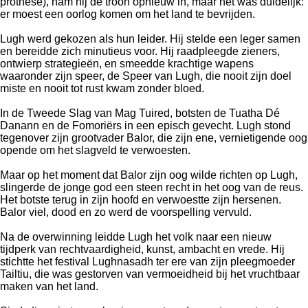
prothese), nam hij de troon opnieuw in, maar het was duidelijk:
er moest een oorlog komen om het land te bevrijden.
Lugh werd gekozen als hun leider. Hij stelde een leger samen
en bereidde zich minutieus voor. Hij raadpleegde zieners,
ontwierp strategieën, en smeedde krachtige wapens
waaronder zijn speer, de Speer van Lugh, die nooit zijn doel
miste en nooit tot rust kwam zonder bloed.
In de Tweede Slag van Mag Tuired, botsten de Tuatha Dé
Danann en de Fomoriërs in een episch gevecht. Lugh stond
tegenover zijn grootvader Balor, die zijn ene, vernietigende oog
opende om het slagveld te verwoesten.
Maar op het moment dat Balor zijn oog wilde richten op Lugh,
slingerde de jonge god een steen recht in het oog van de reus.
Het botste terug in zijn hoofd en verwoestte zijn hersenen.
Balor viel, dood en zo werd de voorspelling vervuld.
Na de overwinning leidde Lugh het volk naar een nieuw
tijdperk van rechtvaardigheid, kunst, ambacht en vrede. Hij
stichtte het festival Lughnasadh ter ere van zijn pleegmoeder
Tailtiu, die was gestorven van vermoeidheid bij het vruchtbaar
maken van het land.