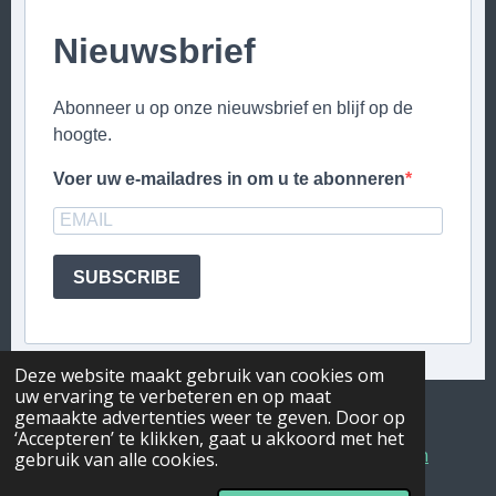
Nieuwsbrief
Abonneer u op onze nieuwsbrief en blijf op de
hoogte.
Voer uw e-mailadres in om u te abonneren
SUBSCRIBE
Deze website maakt gebruik van cookies om
uw ervaring te verbeteren en op maat
BE0778.944.147
gemaakte advertenties weer te geven. Door op
‘Accepteren’ te klikken, gaat u akkoord met het
Privacyverklaring | Algemene voorwaarden
gebruik van alle cookies.
© 2025 - 2026 De Verborgen Vallei