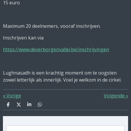
15 euro
Maximum 20 deelnemers, vooraf inschrijven.
Inschrijven kan via
https://www.deverborgenvallei.be/inschrijvingen
Lughnasadh is een krachtig moment om te oogsten
zowel letterlijk als innerlijk. Voel je welkom in de cirkel.
«
Vorige
Volgende
»
D
D
S
D
e
e
h
e
l
e
a
l
e
l
r
e
n
e
n