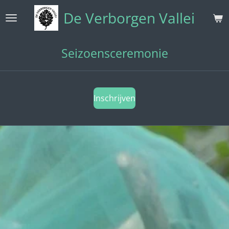
Ga
De Verborgen Vallei
direct
naar
de
Seizoensceremonie
hoofdinhoud
Inschrijven